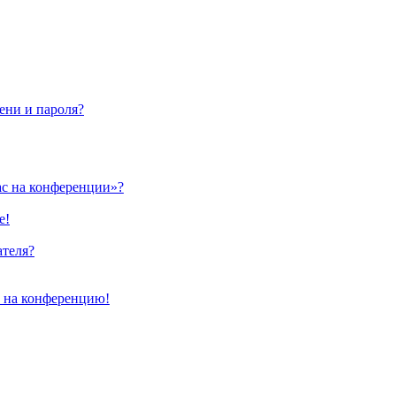
ени и пароля?
ас на конференции»?
е!
ателя?
и на конференцию!