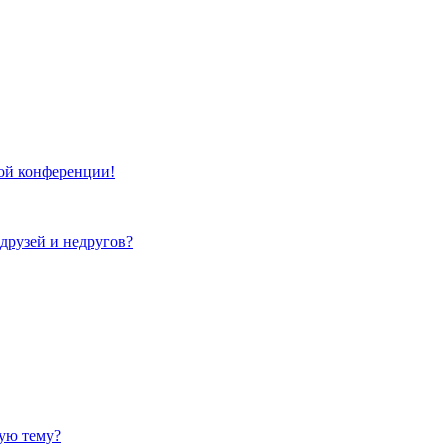
той конференции!
 друзей и недругов?
ную тему?