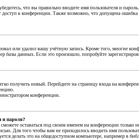
бедитесь, что вы правильно вводите имя пользователя и пароль
ыт доступ к конференции. Также возможно, что допущена ошибка
овал или удалил вашу учётную запись. Кроме того, многие кон
р базы данных. Если это произошло, попробуйте зарегистрироват
легко получить новый. Перейдите на страницу входа на конфер
енцию.
министратором конференции.
и и пароля?
ы сможете оставаться под своим именем на конференции только н
писью. Для того чтобы вам не приходилось вводить имя пользова
тся делать это на общедоступном компьютере, например в библи