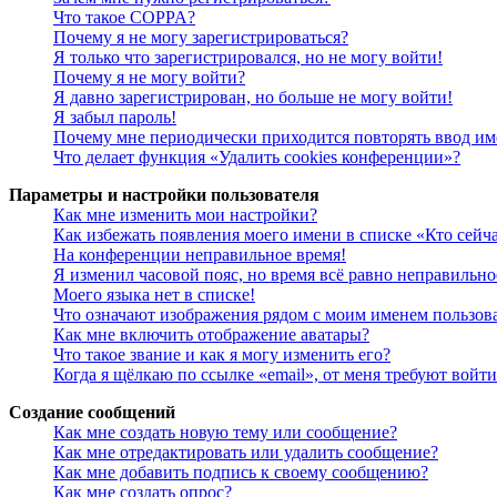
Что такое COPPA?
Почему я не могу зарегистрироваться?
Я только что зарегистрировался, но не могу войти!
Почему я не могу войти?
Я давно зарегистрирован, но больше не могу войти!
Я забыл пароль!
Почему мне периодически приходится повторять ввод им
Что делает функция «Удалить cookies конференции»?
Параметры и настройки пользователя
Как мне изменить мои настройки?
Как избежать появления моего имени в списке «Кто сейч
На конференции неправильное время!
Я изменил часовой пояс, но время всё равно неправильно
Моего языка нет в списке!
Что означают изображения рядом с моим именем пользов
Как мне включить отображение аватары?
Что такое звание и как я могу изменить его?
Когда я щёлкаю по ссылке «email», от меня требуют войт
Создание сообщений
Как мне создать новую тему или сообщение?
Как мне отредактировать или удалить сообщение?
Как мне добавить подпись к своему сообщению?
Как мне создать опрос?