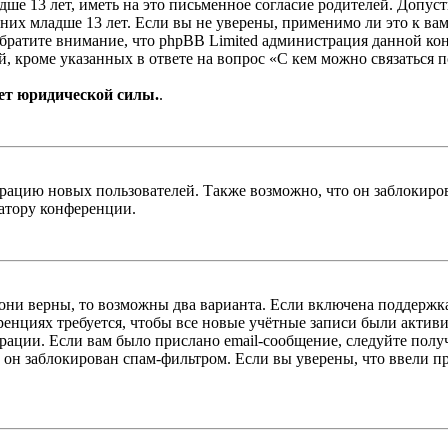
е 13 лет, иметь на это письменное согласие родителей. Допус
х младше 13 лет. Если вы не уверены, применимо ли это к вам
Обратите внимание, что phpBB Limited администрация данной к
, кроме указанных в ответе на вопрос «С кем можно связаться 
ет юридической силы.
.
цию новых пользователей. Также возможно, что он заблокирова
ратору конференции.
 они верны, то возможны два варианта. Если включена поддержка
енциях требуется, чтобы все новые учётные записи были актив
трации. Если вам было прислано email-сообщение, следуйте пол
 он заблокирован спам-фильтром. Если вы уверены, что ввели пр