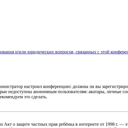
зования и/или юридических вопросов, связанных с этой конфере
администратор настроил конференцию: должны ли вы зарегистриро
рые недоступны анонимным пользователям: аватары, личные сообщ
екомендуем это сделать.
, или Акт о защите частных прав ребёнка в интернете от 1998 г.