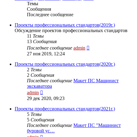
Темы
Сообщения
Последнее сообщение
Проекты профессиональных стандартов(2019г.)
Обсуждение проектов профессиональных стандартов
11
Темы
13
Сообщения
Перейти
Последнее сообщение
admin
к
27 ноя 2019, 12:24
последнему
сообщению
Проекты профессиональных стандартов(2020г.)
2
Темы
2
Сообщения
Последнее сообщение
Макет ПС Машинист
экскаватора
Перейти
admin
к
29 дек 2020, 09:23
последнему
сообщению
Проекты профессиональных стандартов(2021г.)
5
Темы
5
Сообщения
Последнее сообщение
Макет ПС "Машинист
буровой ус…
Перейти