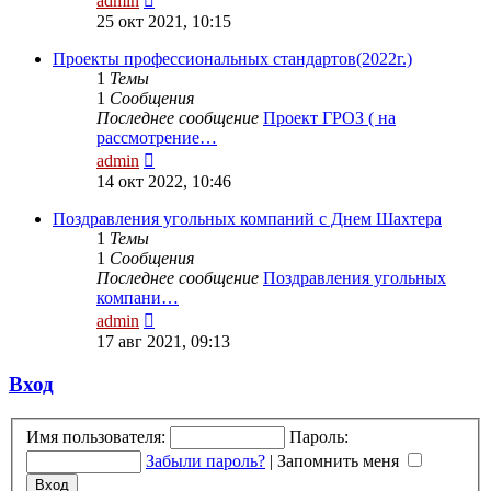
admin
к
25 окт 2021, 10:15
последнему
сообщению
Проекты профессиональных стандартов(2022г.)
1
Темы
1
Сообщения
Последнее сообщение
Проект ГРОЗ ( на
рассмотрение…
Перейти
admin
к
14 окт 2022, 10:46
последнему
сообщению
Поздравления угольных компаний с Днем Шахтера
1
Темы
1
Сообщения
Последнее сообщение
Поздравления угольных
компани…
Перейти
admin
к
17 авг 2021, 09:13
последнему
сообщению
Вход
Имя пользователя:
Пароль:
Забыли пароль?
|
Запомнить меня