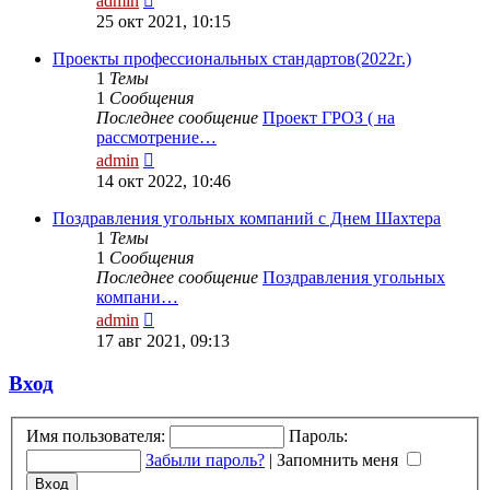
admin
к
25 окт 2021, 10:15
последнему
сообщению
Проекты профессиональных стандартов(2022г.)
1
Темы
1
Сообщения
Последнее сообщение
Проект ГРОЗ ( на
рассмотрение…
Перейти
admin
к
14 окт 2022, 10:46
последнему
сообщению
Поздравления угольных компаний с Днем Шахтера
1
Темы
1
Сообщения
Последнее сообщение
Поздравления угольных
компани…
Перейти
admin
к
17 авг 2021, 09:13
последнему
сообщению
Вход
Имя пользователя:
Пароль:
Забыли пароль?
|
Запомнить меня