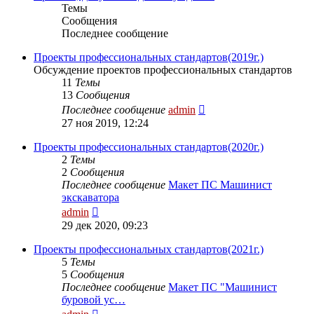
Темы
Сообщения
Последнее сообщение
Проекты профессиональных стандартов(2019г.)
Обсуждение проектов профессиональных стандартов
11
Темы
13
Сообщения
Перейти
Последнее сообщение
admin
к
27 ноя 2019, 12:24
последнему
сообщению
Проекты профессиональных стандартов(2020г.)
2
Темы
2
Сообщения
Последнее сообщение
Макет ПС Машинист
экскаватора
Перейти
admin
к
29 дек 2020, 09:23
последнему
сообщению
Проекты профессиональных стандартов(2021г.)
5
Темы
5
Сообщения
Последнее сообщение
Макет ПС "Машинист
буровой ус…
Перейти