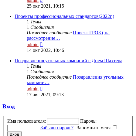
admin
к
25 окт 2021, 10:15
последнему
сообщению
Проекты профессиональных стандартов(2022г.)
1
Темы
1
Сообщения
Последнее сообщение
Проект ГРОЗ ( на
рассмотрение…
Перейти
admin
к
14 окт 2022, 10:46
последнему
сообщению
Поздравления угольных компаний с Днем Шахтера
1
Темы
1
Сообщения
Последнее сообщение
Поздравления угольных
компани…
Перейти
admin
к
17 авг 2021, 09:13
последнему
сообщению
Вход
Имя пользователя:
Пароль:
Забыли пароль?
|
Запомнить меня