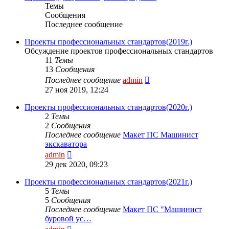
Темы
Сообщения
Последнее сообщение
Проекты профессиональных стандартов(2019г.)
Обсуждение проектов профессиональных стандартов
11
Темы
13
Сообщения
Перейти
Последнее сообщение
admin
к
27 ноя 2019, 12:24
последнему
сообщению
Проекты профессиональных стандартов(2020г.)
2
Темы
2
Сообщения
Последнее сообщение
Макет ПС Машинист
экскаватора
Перейти
admin
к
29 дек 2020, 09:23
последнему
сообщению
Проекты профессиональных стандартов(2021г.)
5
Темы
5
Сообщения
Последнее сообщение
Макет ПС "Машинист
буровой ус…
Перейти