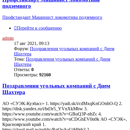
подземного
Профстандарт Машинист локомотива подземного
Перейти к сообщению
admin
17 авг 2021, 09:13
Форум:
Поздравления угольных компаний с Днем
Шахтера
Тема:
Поздравления угольных компаний с Днем
Шахтера
Ответы:
0
Просмотры:
92160
Поздравления угольных компаний с Днем
Шахтера
АО «СУЭК-Кузбасс» 1. https://yadi.sk/i/cdMxqKnGOnhO-Q 2.
https://disk.yandex.ru/i/bd3r5_YVnXkMbw 3.
https://www.youtube.com/watch?v=GBuQ3P-nbZc 4.
https://www.youtube.com/watch?v=nCDGhEV0n0k АО «СУЭК»,
Красноярский край 1.
https://cloud.mail.ru/public/RgQv/kaUtH9dr3 2.