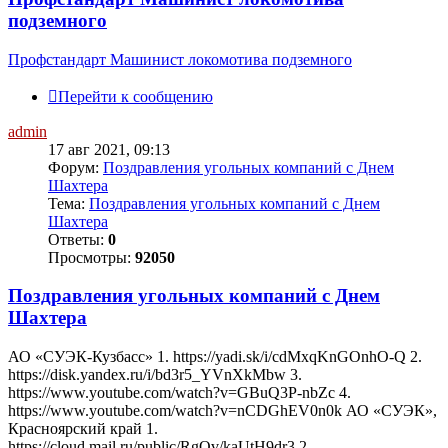
подземного
Профстандарт Машинист локомотива подземного
Перейти к сообщению
admin
17 авг 2021, 09:13
Форум:
Поздравления угольных компаний с Днем
Шахтера
Тема:
Поздравления угольных компаний с Днем
Шахтера
Ответы:
0
Просмотры:
92050
Поздравления угольных компаний с Днем
Шахтера
АО «СУЭК-Кузбасс» 1. https://yadi.sk/i/cdMxqKnGOnhO-Q 2.
https://disk.yandex.ru/i/bd3r5_YVnXkMbw 3.
https://www.youtube.com/watch?v=GBuQ3P-nbZc 4.
https://www.youtube.com/watch?v=nCDGhEV0n0k АО «СУЭК»,
Красноярский край 1.
https://cloud.mail.ru/public/RgQv/kaUtH9dr3 2.