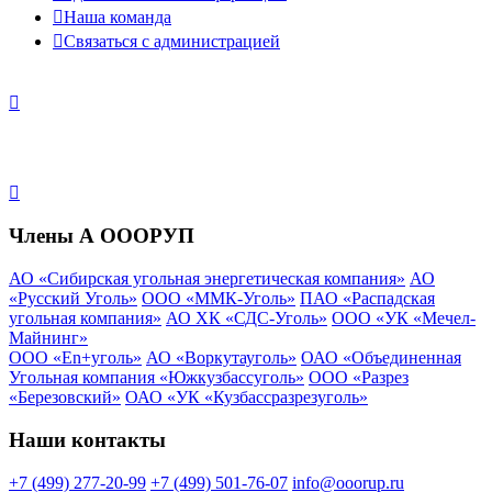
Наша команда
Связаться с администрацией
Члены А ОООРУП
АО «Сибирская угольная энергетическая компания»
АО
«Русский Уголь»
ООО «ММК-Уголь»
ПАО «Распадская
угольная компания»
АО ХК «СДС-Уголь»
ООО «УК «Мечел-
Майнинг»
ООО «En+уголь»
АО «Воркутауголь»
ОАО «Объединенная
Угольная компания «Южкузбассуголь»
ООО «Разрез
«Березовский»
ОАО «УК «Кузбассразрезуголь»
Наши контакты
+7 (499) 277-20-99
+7 (499) 501-76-07
info@ooorup.ru