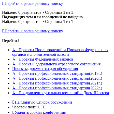
Перейти к расширенному поиску
Найдено 0 результатов • Страница
1
из
1
Подходящих тем или сообщений не найдено.
Найдено 0 результатов • Страница
1
из
1
Перейти к расширенному поиску
Перейти
↳ Проекты Постановлений и Приказов Федеральных
органов исполнительной власти
↳ Проекты Федеральных законов
↳ Проект Федерального отраслевого соглашения
Проекты, документы для обсуждения
↳ Проекты профессиональных стандартов(2019г.)
↳ Проекты профессиональных стандартов(2020г.)
↳ Проекты профессиональных стандартов(2021г.)
↳ Проекты профессиональных стандартов(2022г.)
↳ Поздравления угольных компаний с Днем Шахтера
На главную
Список обсуждений
Часовой пояс:
UTC
Удалить cookies конференции