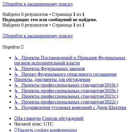
Перейти к расширенному поиску
Найдено 0 результатов • Страница
1
из
1
Подходящих тем или сообщений не найдено.
Найдено 0 результатов • Страница
1
из
1
Перейти к расширенному поиску
Перейти
↳ Проекты Постановлений и Приказов Федеральных
органов исполнительной власти
↳ Проекты Федеральных законов
↳ Проект Федерального отраслевого соглашения
Проекты, документы для обсуждения
↳ Проекты профессиональных стандартов(2019г.)
↳ Проекты профессиональных стандартов(2020г.)
↳ Проекты профессиональных стандартов(2021г.)
↳ Проекты профессиональных стандартов(2022г.)
↳ Поздравления угольных компаний с Днем Шахтера
На главную
Список обсуждений
Часовой пояс:
UTC
Удалить cookies конференции