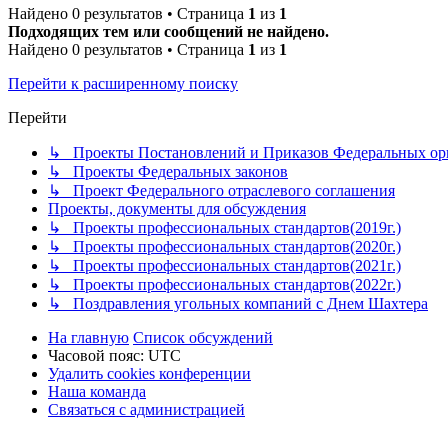
Найдено 0 результатов • Страница
1
из
1
Подходящих тем или сообщений не найдено.
Найдено 0 результатов • Страница
1
из
1
Перейти к расширенному поиску
Перейти
↳ Проекты Постановлений и Приказов Федеральных орг
↳ Проекты Федеральных законов
↳ Проект Федерального отраслевого соглашения
Проекты, документы для обсуждения
↳ Проекты профессиональных стандартов(2019г.)
↳ Проекты профессиональных стандартов(2020г.)
↳ Проекты профессиональных стандартов(2021г.)
↳ Проекты профессиональных стандартов(2022г.)
↳ Поздравления угольных компаний с Днем Шахтера
На главную
Список обсуждений
Часовой пояс:
UTC
Удалить cookies конференции
Наша команда
Связаться с администрацией