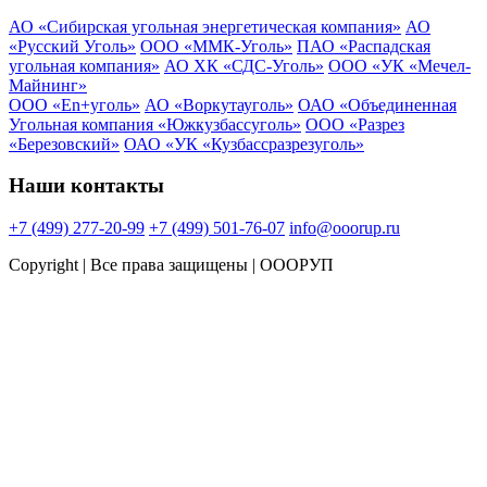
АО «Сибирская угольная энергетическая компания»
АО
«Русский Уголь»
ООО «ММК-Уголь»
ПАО «Распадская
угольная компания»
АО ХК «СДС-Уголь»
ООО «УК «Мечел-
Майнинг»
ООО «En+уголь»
АО «Воркутауголь»
ОАО «Объединенная
Угольная компания «Южкузбассуголь»
ООО «Разрез
«Березовский»
ОАО «УК «Кузбассразрезуголь»
Наши контакты
+7 (499) 277-20-99
+7 (499) 501-76-07
info@ooorup.ru
Copyright
| Все права защищены | ОООРУП