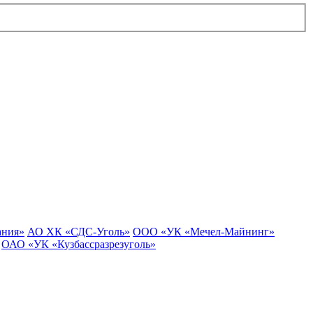
ания»
АО ХК «СДС-Уголь»
ООО «УК «Мечел-Майнинг»
ОАО «УК «Кузбассразрезуголь»