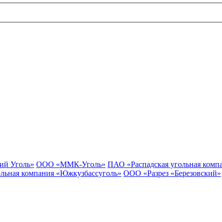
ий Уголь»
ООО «ММК-Уголь»
ПАО «Распадская угольная комп
льная компания «Южкузбассуголь»
ООО «Разрез «Березовский»