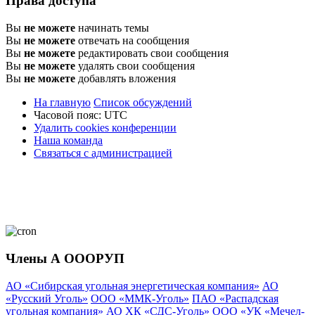
Права доступа
Вы
не можете
начинать темы
Вы
не можете
отвечать на сообщения
Вы
не можете
редактировать свои сообщения
Вы
не можете
удалять свои сообщения
Вы
не можете
добавлять вложения
На главную
Список обсуждений
Часовой пояс:
UTC
Удалить cookies конференции
Наша команда
Связаться с администрацией
Члены А ОООРУП
АО «Сибирская угольная энергетическая компания»
АО
«Русский Уголь»
ООО «ММК-Уголь»
ПАО «Распадская
угольная компания»
АО ХК «СДС-Уголь»
ООО «УК «Мечел-