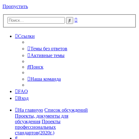
Пропустить
Расширенный
Поиск
поиск
Ссылки
Темы без ответов
Активные темы
Поиск
Наша команда
FAQ
Вход
На главную
Список обсуждений
Проекты, документы для
обсуждения
Проекты
профессиональных
стандартов(2020г.)
Поиск