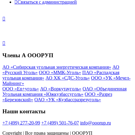
Связаться с администрацией
Члены А ОООРУП
АО «Сибирская угольная энергетическая компания»
АО
«Русский Уголь»
ООО «ММК-Уголь»
ПАО «Распадская
угольная компания»
АО ХК «СДС-Уголь»
ООО «УК «Мечел-
Майнинг»
ООО «En+уголь»
АО «Воркутауголь»
ОАО «Объединенная
Угольная компания «Южкузбассуголь»
ООО «Разрез
«Березовский»
ОАО «УК «Кузбассразрезуголь»
Наши контакты
+7 (499) 277-20-99
+7 (499) 501-76-07
info@ooorup.ru
Copyright
| Все права защищены | ОООРУП