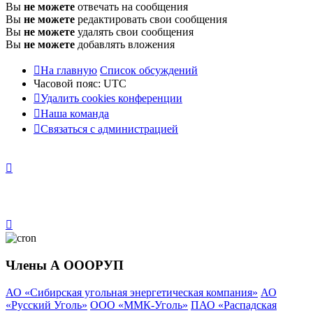
Вы
не можете
отвечать на сообщения
Вы
не можете
редактировать свои сообщения
Вы
не можете
удалять свои сообщения
Вы
не можете
добавлять вложения
На главную
Список обсуждений
Часовой пояс:
UTC
Удалить cookies конференции
Наша команда
Связаться с администрацией
Члены А ОООРУП
АО «Сибирская угольная энергетическая компания»
АО
«Русский Уголь»
ООО «ММК-Уголь»
ПАО «Распадская