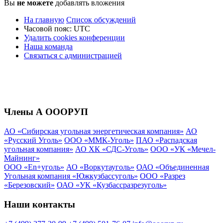
Вы
не можете
добавлять вложения
На главную
Список обсуждений
Часовой пояс:
UTC
Удалить cookies конференции
Наша команда
Связаться с администрацией
Члены А ОООРУП
АО «Сибирская угольная энергетическая компания»
АО
«Русский Уголь»
ООО «ММК-Уголь»
ПАО «Распадская
угольная компания»
АО ХК «СДС-Уголь»
ООО «УК «Мечел-
Майнинг»
ООО «En+уголь»
АО «Воркутауголь»
ОАО «Объединенная
Угольная компания «Южкузбассуголь»
ООО «Разрез
«Березовский»
ОАО «УК «Кузбассразрезуголь»
Наши контакты