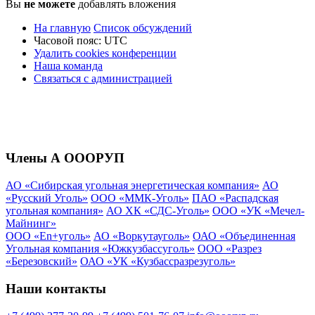
Вы
не можете
добавлять вложения
На главную
Список обсуждений
Часовой пояс:
UTC
Удалить cookies конференции
Наша команда
Связаться с администрацией
Члены А ОООРУП
АО «Сибирская угольная энергетическая компания»
АО
«Русский Уголь»
ООО «ММК-Уголь»
ПАО «Распадская
угольная компания»
АО ХК «СДС-Уголь»
ООО «УК «Мечел-
Майнинг»
ООО «En+уголь»
АО «Воркутауголь»
ОАО «Объединенная
Угольная компания «Южкузбассуголь»
ООО «Разрез
«Березовский»
ОАО «УК «Кузбассразрезуголь»
Наши контакты