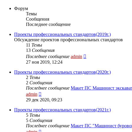
Форум
Темы
Сообщения
Последнее сообщение
Проекты профессиональных стандартов(2019г.)
Обсуждение проектов профессиональных стандартов
11
Темы
13
Сообщения
Перейти
Последнее сообщение
admin
к
27 ноя 2019, 12:24
последнему
сообщению
Проекты профессиональных стандартов(2020г.)
2
Темы
2
Сообщения
Последнее сообщение
Макет ПС Машинист экскава
Перейти
admin
к
29 дек 2020, 09:23
последнему
сообщению
Проекты профессиональных стандартов(2021г.)
5
Темы
5
Сообщения
Последнее сообщение
Макет ПС "Машинист буров
Перейти
admin