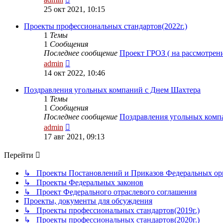
к
25 окт 2021, 10:15
последнему
сообщению
Проекты профессиональных стандартов(2022г.)
1
Темы
1
Сообщения
Последнее сообщение
Проект ГРОЗ ( на рассмотре
Перейти
admin
к
14 окт 2022, 10:46
последнему
сообщению
Поздравления угольных компаний с Днем Шахтера
1
Темы
1
Сообщения
Последнее сообщение
Поздравления угольных ком
Перейти
admin
к
17 авг 2021, 09:13
последнему
сообщению
Перейти
↳ Проекты Постановлений и Приказов Федеральных орг
↳ Проекты Федеральных законов
↳ Проект Федерального отраслевого соглашения
Проекты, документы для обсуждения
↳ Проекты профессиональных стандартов(2019г.)
↳ Проекты профессиональных стандартов(2020г.)