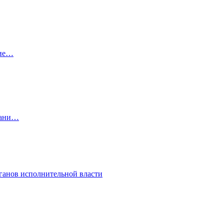
ние…
пани…
анов исполнительной власти