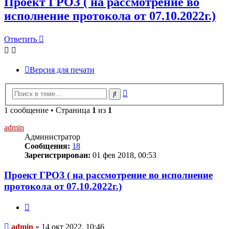
Проект ГРОЗ ( на рассмотрение во
исполнение протокола от 07.10.2022г.)
Ответить
Версия для печати
Расширенный
Поиск
поиск
1 сообщение • Страница
1
из
1
admin
Администратор
Сообщения:
18
Зарегистрирован:
01 фев 2018, 00:53
Проект ГРОЗ ( на рассмотрение во исполнение
протокола от 07.10.2022г.)
Цитата
Сообщение
admin
»
14 окт 2022, 10:46