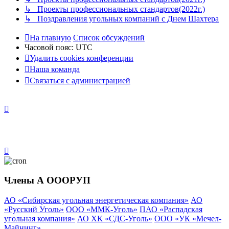
↳ Проекты профессиональных стандартов(2022г.)
↳ Поздравления угольных компаний с Днем Шахтера
На главную
Список обсуждений
Часовой пояс:
UTC
Удалить cookies конференции
Наша команда
Связаться с администрацией
Члены А ОООРУП
АО «Сибирская угольная энергетическая компания»
АО
«Русский Уголь»
ООО «ММК-Уголь»
ПАО «Распадская
угольная компания»
АО ХК «СДС-Уголь»
ООО «УК «Мечел-
Майнинг»