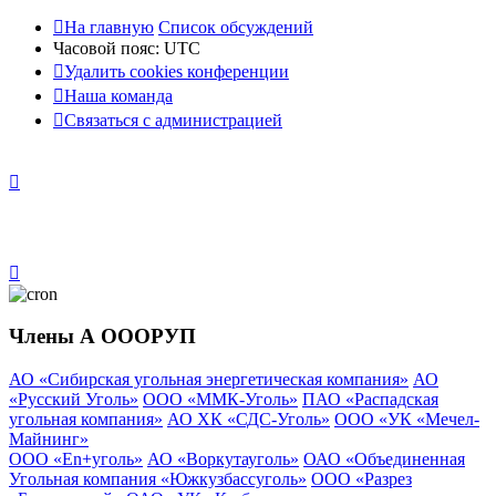
На главную
Список обсуждений
Часовой пояс:
UTC
Удалить cookies конференции
Наша команда
Связаться с администрацией
Члены А ОООРУП
АО «Сибирская угольная энергетическая компания»
АО
«Русский Уголь»
ООО «ММК-Уголь»
ПАО «Распадская
угольная компания»
АО ХК «СДС-Уголь»
ООО «УК «Мечел-
Майнинг»
ООО «En+уголь»
АО «Воркутауголь»
ОАО «Объединенная
Угольная компания «Южкузбассуголь»
ООО «Разрез