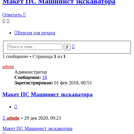
Макет ПС Машинист экскаватора
Ответить
Версия для печати
Расширенный
Поиск
поиск
1 сообщение • Страница
1
из
1
admin
Администратор
Сообщения:
18
Зарегистрирован:
01 фев 2018, 00:53
Макет ПС Машинист экскаватора
Цитата
Сообщение
admin
»
29 дек 2020, 09:23
Макет ПС Машинист экскаватора
Вернуться