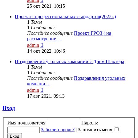
admin
к
25 окт 2021, 10:15
последнему
сообщению
Проекты профессиональных стандартов(2022г.)
1
Темы
1
Сообщения
Последнее сообщение
Проект ГРОЗ ( на
рассмотрение…
Перейти
admin
к
14 окт 2022, 10:46
последнему
сообщению
Поздравления угольных компаний с Днем Шахтера
1
Темы
1
Сообщения
Последнее сообщение
Поздравления угольных
компани…
Перейти
admin
к
17 авг 2021, 09:13
последнему
сообщению
Вход
Имя пользователя:
Пароль:
Забыли пароль?
|
Запомнить меня