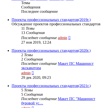
Темы
Сообщения
Последнее сообщение
Проекты профессиональных стандартов(2019г.)
Обсуждение проектов профессиональных стандартов
11
Темы
13
Сообщения
Перейти
Последнее сообщение
admin
к
27 ноя 2019, 12:24
последнему
сообщению
Проекты профессиональных стандартов(2020г.)
2
Темы
2
Сообщения
Последнее сообщение
Макет ПС Машинист
экскаватора
Перейти
admin
к
29 дек 2020, 09:23
последнему
сообщению
Проекты профессиональных стандартов(2021г.)
5
Темы
5
Сообщения
Последнее сообщение
Макет ПС "Машинист
буровой ус…
Перейти