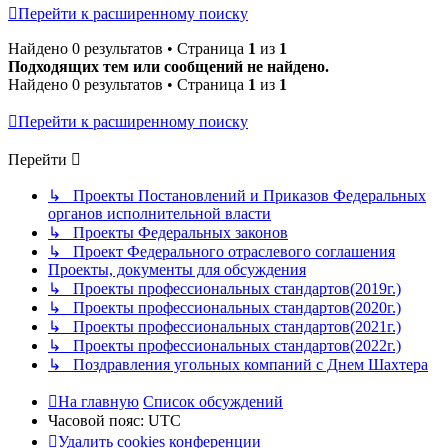
Перейти к расширенному поиску
Найдено 0 результатов • Страница
1
из
1
Подходящих тем или сообщений не найдено.
Найдено 0 результатов • Страница
1
из
1
Перейти к расширенному поиску
Перейти
↳ Проекты Постановлений и Приказов Федеральных
органов исполнительной власти
↳ Проекты Федеральных законов
↳ Проект Федерального отраслевого соглашения
Проекты, документы для обсуждения
↳ Проекты профессиональных стандартов(2019г.)
↳ Проекты профессиональных стандартов(2020г.)
↳ Проекты профессиональных стандартов(2021г.)
↳ Проекты профессиональных стандартов(2022г.)
↳ Поздравления угольных компаний с Днем Шахтера
На главную
Список обсуждений
Часовой пояс:
UTC
Удалить cookies конференции