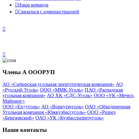
Наша команда
Связаться с администрацией
Члены А ОООРУП
АО «Сибирская угольная энергетическая компания»
АО
«Русский Уголь»
ООО «ММК-Уголь»
ПАО «Распадская
угольная компания»
АО ХК «СДС-Уголь»
ООО «УК «Мечел-
Майнинг»
ООО «En+уголь»
АО «Воркутауголь»
ОАО «Объединенная
Угольная компания «Южкузбассуголь»
ООО «Разрез
«Березовский»
ОАО «УК «Кузбассразрезуголь»
Наши контакты