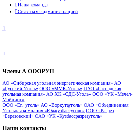
Наша команда
Связаться с администрацией
Члены А ОООРУП
АО «Сибирская угольная энергетическая компания»
АО
«Русский Уголь»
ООО «ММК-Уголь»
ПАО «Распадская
угольная компания»
АО ХК «СДС-Уголь»
ООО «УК «Мечел-
Майнинг»
ООО «En+уголь»
АО «Воркутауголь»
ОАО «Объединенная
Угольная компания «Южкузбассуголь»
ООО «Разрез
«Березовский»
ОАО «УК «Кузбассразрезуголь»
Наши контакты