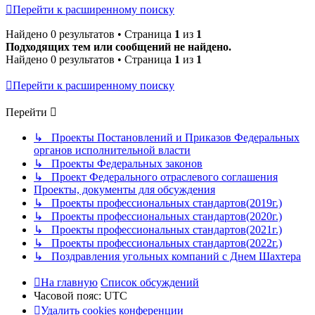
Перейти к расширенному поиску
Найдено 0 результатов • Страница
1
из
1
Подходящих тем или сообщений не найдено.
Найдено 0 результатов • Страница
1
из
1
Перейти к расширенному поиску
Перейти
↳ Проекты Постановлений и Приказов Федеральных
органов исполнительной власти
↳ Проекты Федеральных законов
↳ Проект Федерального отраслевого соглашения
Проекты, документы для обсуждения
↳ Проекты профессиональных стандартов(2019г.)
↳ Проекты профессиональных стандартов(2020г.)
↳ Проекты профессиональных стандартов(2021г.)
↳ Проекты профессиональных стандартов(2022г.)
↳ Поздравления угольных компаний с Днем Шахтера
На главную
Список обсуждений
Часовой пояс:
UTC
Удалить cookies конференции