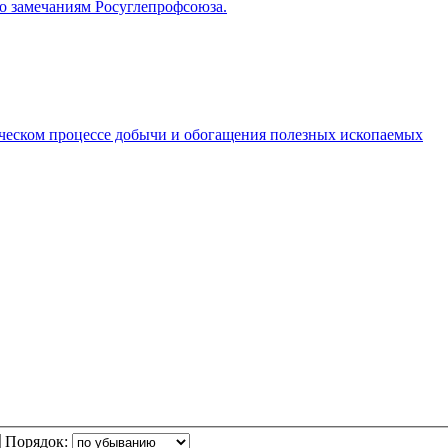
 замечаниям Росуглепрофсоюза.
ческом процессе добычи и обогащения полезных ископаемых
Порядок: