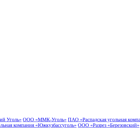
ий Уголь»
ООО «ММК-Уголь»
ПАО «Распадская угольная комп
льная компания «Южкузбассуголь»
ООО «Разрез «Березовский»