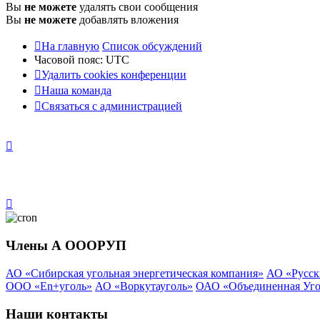
Вы
не можете
удалять свои сообщения
Вы
не можете
добавлять вложения
На главную
Список обсуждений
Часовой пояс:
UTC
Удалить cookies конференции
Наша команда
Связаться с администрацией
Члены А ОООРУП
АО «Сибирская угольная энергетическая компания»
АО «Русск
ООО «En+уголь»
АО «Воркутауголь»
ОАО «Объединенная Уго
Наши контакты