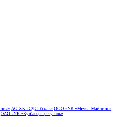
ания»
АО ХК «СДС-Уголь»
ООО «УК «Мечел-Майнинг»
ОАО «УК «Кузбассразрезуголь»