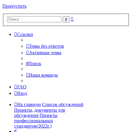
Пропустить
Расширенный
Поиск
поиск
Ссылки
Темы без ответов
Активные темы
Поиск
Наша команда
FAQ
Вход
На главную
Список обсуждений
Проекты, документы для
обсуждения
Проекты
профессиональных
стандартов(2022г.)
Поиск